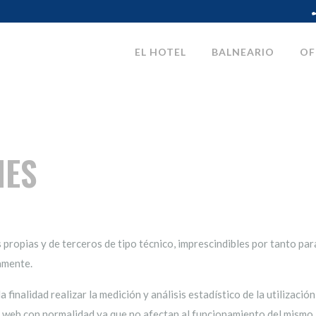
EL HOTEL
BALNEARIO
OF
IES
 propias y de terceros de tipo técnico, imprescindibles por tanto par
tamente.
 finalidad realizar la medición y análisis estadístico de la utilizació
io web con normalidad ya que no afectan al funcionamiento del mismo.