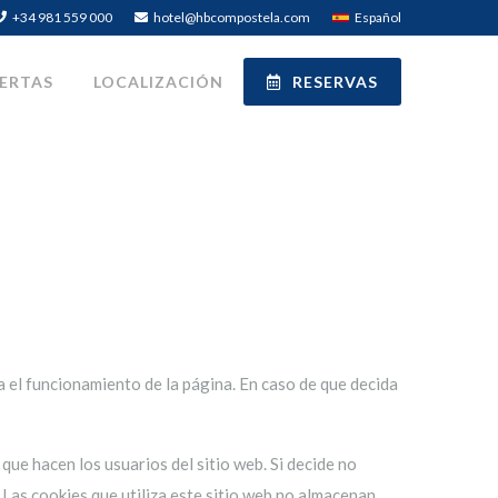
+34 981 559 000
hotel@hbcompostela.com
Español
ERTAS
LOCALIZACIÓN
RESERVAS
a el funcionamiento de la página. En caso de que decida
n que hacen los usuarios del sitio web. Si decide no
 Las cookies que utiliza este sitio web no almacenan